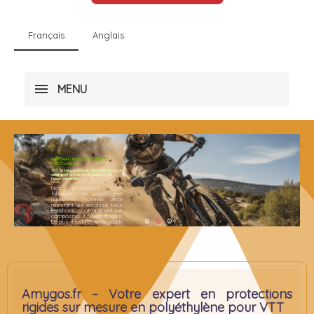
Français
Anglais
MENU
MATÉRIAU INDESTRUCTIBLE ET
RECYCLABLE
100 % recyclable en déchetterie, pour
allier performance et respect de
l’environnement.
Nos protections sont
fabriquées en polyéthylène
rigide, un matériau ultra-
résistant qui encaisse tous
les chocs, contrairement aux
composites souvent fragiles.
De plus, il est 100 % recyclable
1
2
3
en déchetterie, pour allier
performance et respect de
l’environnement.
Amygos.fr – Votre expert en protections
rigides sur mesure en polyéthylène pour VTT