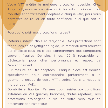
Votre VTT mérite la meilleure protection possible. Chez
Amygos.fr, nous avons développé des solutions innovantes,
robustes et parfaitement adaptées à chaque vélo, pour vous
permettre de rouler en toute confiance, quel que soit le
terrain.
Pourquoi choisir nos protections rigides ?
Matériau indestructible et recyclable
: Nos protections sont
fabriquées en polyéthylène rigide, un matériau ultra-résistant
qui encaisse tous les chocs, contrairement aux composites
souvent fragiles. De plus, il est 100 % recyclable en
déchetterie, pour allier performance et respect de
l’environnement.
Sur mesure et ultra-adaptées
: Chaque pièce est moulée
spécialement pour correspondre parfaitement à la
géométrie unique de votre VTT : cadre, fourche, haubans,
moteur pour VAE…
Durabilité et fiabilité
: Pensées pour résister aux conditions
extrêmes du VTT (pierres, branches, chutes répétées), nos
protections prolongent la vie de votre vélo tout en
préservant son esthétique.